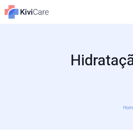
Hidrataç
Hom