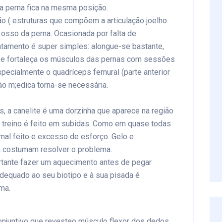
 perna fica na mesma posição.
ão ( estruturas que compõem a articulação joelho
o osso da perna. Ocasionada por falta de
atamento é super simples: alongue-se bastante,
o, e fortaleça os músculos das pernas com sessões
ecialmente o quadríceps femural (parte anterior
ção m;edica torna-se necessária.
 a canelite é uma dorzinha que aparece na região
 o treino é feito em subidas. Como em quase todas
mal feito e excesso de esforço. Gelo e
a costumam resolver o problema.
tante fazer um aquecimento antes de pegar
adequado ao seu biotipo e à sua pisada é
ma.
conjuntivo que revesteo músculo flexor dos dedos,