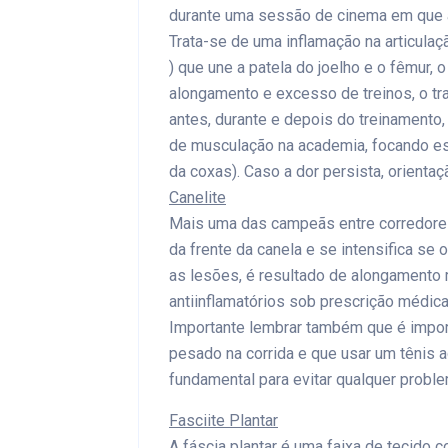
durante uma sessão de cinema em que a
Trata-se de uma inflamação na articulaç
) que une a patela do joelho e o fêmur, 
alongamento e excesso de treinos, o tr
antes, durante e depois do treinament
de musculação na academia, focando esp
da coxas). Caso a dor persista, orienta
Canelite
Mais uma das campeãs entre corredores,
da frente da canela e se intensifica se
as lesões, é resultado de alongamento 
antiinflamatórios sob prescrição médic
Importante lembrar também que é impor
pesado na corrida e que usar um tênis 
fundamental para evitar qualquer proble
Fasciite Plantar
A fáscia plantar é uma faixa de tecido 