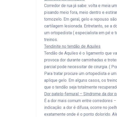
Corredor de rua já sabe: volta e meia u
pisando meio fora, meio dentro e esti
tornozelo. Em geral, gelo e repouso são 
cartilagem lesionada. Entretanto, se a do
um ortopedista ( especialista em pé e to
treinos.
Tendinite no tendão de Aquiles
Tendão de Aquiles é o ligamento que vai
provoca dor durante caminhadas e trote
parcial pode necessitar de cirurgia. ( P
Para tratar procure um ortopedista e um
aplique gelo. Em alguns casos, os trei
que o tendão seja totalmente recuperad
Dor patelo-femural – Síndrome da dor pat
É a dor mais comum entre corredores – t
indicação: a dor é difusa, ocorre no joe
exatamente onde é o ponto dolorido. Al